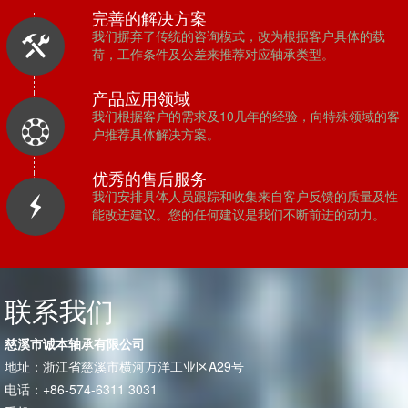
完善的解决方案
我们摒弃了传统的咨询模式，改为根据客户具体的载
荷，工作条件及公差来推荐对应轴承类型。
产品应用领域
我们根据客户的需求及10几年的经验，向特殊领域的客
户推荐具体解决方案。
优秀的售后服务
我们安排具体人员跟踪和收集来自客户反馈的质量及性
能改进建议。您的任何建议是我们不断前进的动力。
联系我们
慈溪市诚本轴承有限公司
地址：浙江省慈溪市横河万洋工业区A29号
电话：+86-574-6311 3031